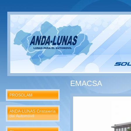
EMACSA
PROSOLAM
ANDA-LUNAS Cristalería
del Automóvil