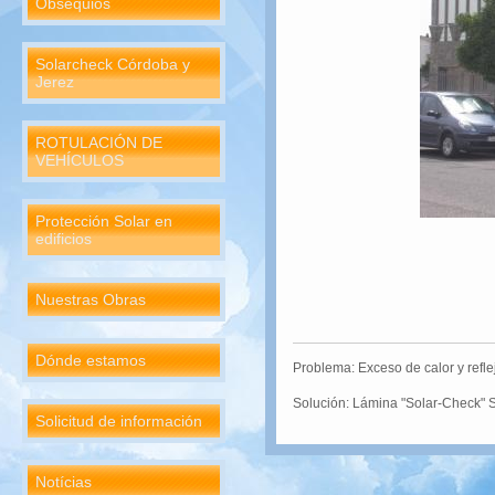
Obsequios
Solarcheck Córdoba y
Jerez
ROTULACIÓN DE
VEHÍCULOS
Protección Solar en
edificios
Nuestras Obras
Dónde estamos
Problema: Exceso de calor y refl
Solución: Lámina "Solar-Check" S
Solicitud de información
Notícias