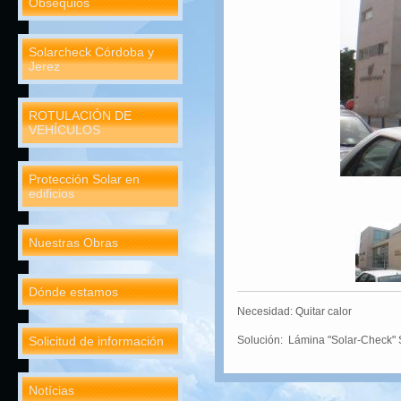
Obsequios
Solarcheck Córdoba y
Jerez
ROTULACIÓN DE
VEHÍCULOS
Protección Solar en
edificios
Nuestras Obras
Dónde estamos
Necesidad: Quitar calor
Solicitud de información
Solución: Lámina "Solar-Check" Si
Notícias