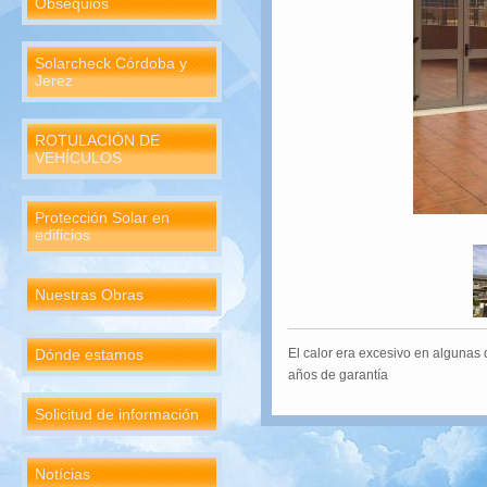
Obsequios
Solarcheck Córdoba y
Jerez
ROTULACIÓN DE
VEHÍCULOS
Protección Solar en
edificios
Nuestras Obras
Dónde estamos
El calor era excesivo en algunas 
años de garantía
Solicitud de información
Notícias