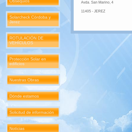
Obsequios
Avda. San Marino, 4
11405 - JEREZ
Solarcheck Córdoba y
Jerez
ROTULACIÓN DE
VEHÍCULOS
Protección Solar en
edificios
Nuestras Obras
Dónde estamos
Solicitud de información
Notícias